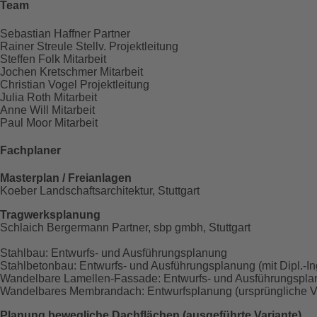
Team
Sebastian Haffner
Partner
Rainer Streule
Stellv. Projektleitung
Steffen Folk
Mitarbeit
Jochen Kretschmer
Mitarbeit
Christian Vogel
Projektleitung
Julia Roth
Mitarbeit
Anne Will
Mitarbeit
Paul Moor
Mitarbeit
Fachplaner
Masterplan / Freianlagen
Koeber Landschaftsarchitektur, Stuttgart
Tragwerksplanung
Schlaich Bergermann Partner, sbp gmbh, Stuttgart
Stahlbau: Entwurfs- und Ausführungsplanung
Stahlbetonbau: Entwurfs- und Ausführungsplanung (mit Dipl.-
Wandelbare Lamellen-Fassade: Entwurfs- und Ausführungspl
Wandelbares Membrandach: Entwurfsplanung (ursprüngliche Va
Planung bewegliche Dachflächen (ausgeführte Variante)