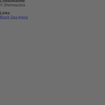
Luftaufnahme
© Shermazana
Links
Black Sea Arena
Black Sea Arena
An der georgischen Schwarzmeerküste entstand eine Open-A
Regen für den Zuschauerbereich bieten sollte. Ansteigende
große Bühne aus. Darunter sind Besucherfoyers, VIP-Bere
„Es begann als Abenteuer mit vielen Unbekannt