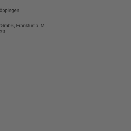
Göppingen
tGmbB, Frankfurt a. M.
erg