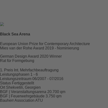
Bauherr
Association ATU
Fertigstellung
2016
Black Sea Arena
Raum für
Projektdaten
European Union Prize for Contemporary Architecture
Mies van der Rohe Award 2019 - Nominierung
German Design Award 2020 Winner
Rat für Formgebung
1. Preis
Int. Mehrfachbeauftragung
Leistungsphasen
1 - 6
Leistungszeitraum
06/2007 - 07/2016
Status
Fertiggestellt
Ort
Shekvetili, Georgien
BGF | Veranstaltungsarena
20.700 qm
BGF | Feuerwehrgebäude
3.750 qm
Bauherr
Association ATU