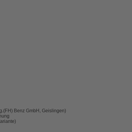
Ing.(FH) Benz GmbH, Geislingen)
anung
riante)