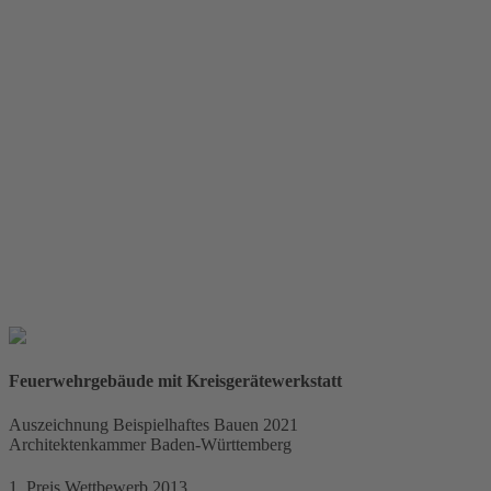
im Tagesverlauf je nach Lichtstimmung.“
Rainer Streule
Partner
Im westlichen Schenkel sind übergeordnete Funktionen wie
Schlauchwäsche, Atemschutzstrecke, Werkstätten und
Waschhallen untergebracht. Der Schlauch- und Übungsturm
akzentuiert das nördliche Ende, der erhöhte Schulungsraum im
Süden den Übergang zur Querspange. Diese nimmt neben den
Umkleiden alle Verwaltungs- und Sozialräume auf. Die
Fahrzeughallen mit einer zentralen Nebenraumspange bieten
Platz für 23 Fahrzeuge und Sonderaufbauten.
Feuerwehrgebäude mit Kreisgerätewerkstatt
Raum für
Projektdaten
Auszeichnung Beispielhaftes Bauen 2021
Architektenkammer Baden-Württemberg
1. Preis
Wettbewerb 2013