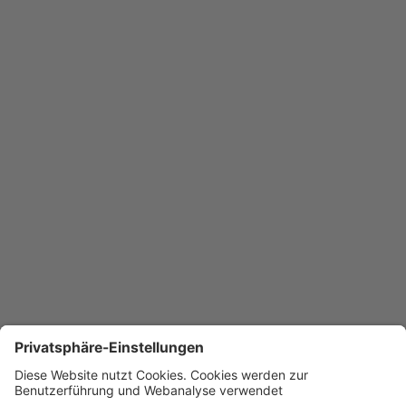
hohen Qualität des Komplexes bei. Die Anlage lebt von
ihrer selbstverständlichen Klarheit. Besonders
hervorzuheben ist, dass Planer und Bauherr sich
sowohl auf ein gesamtheitlich formales als auch
ökologisches Konzept verständigt haben.“
Jurybegründung
Hugo-Häring-Auszeichnung BDA Baden-Württemberg
Weitere
Projekte
Alamannenhalle Lauchheim
Gerhard-Schanz-Sportzentrum Althengstett
Feuerwehr Zipfelbach-Winnenden