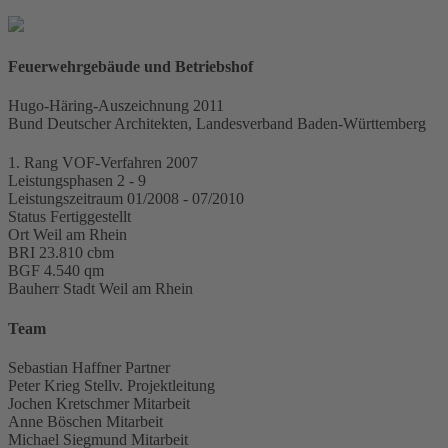
in Zisternen für Übungen der Feuerwehr gesammelt.
Feuerwehrgebäude und Betriebshof
Raum für
Projektdaten
Hugo-Häring-Auszeichnung 2011
Bund Deutscher Architekten, Landesverband Baden-Württemberg
1. Rang
VOF-Verfahren 2007
Leistungsphasen
2 - 9
Leistungszeitraum
01/2008 - 07/2010
Status
Fertiggestellt
Ort
Weil am Rhein
BRI
23.810 cbm
BGF
4.540 qm
Bauherr
Stadt Weil am Rhein
Team
Sebastian Haffner
Partner
Peter Krieg
Stellv. Projektleitung
Jochen Kretschmer
Mitarbeit
Anne Böschen
Mitarbeit
Michael Siegmund
Mitarbeit