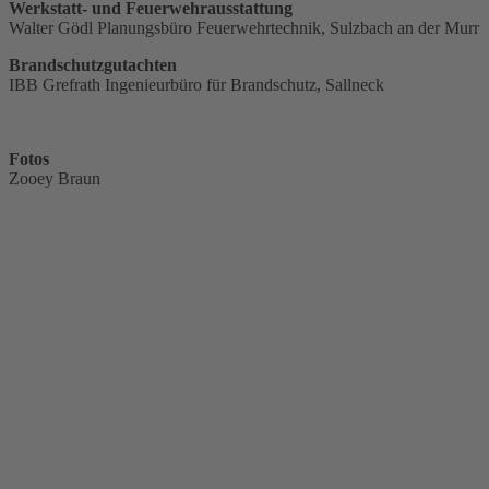
Werkstatt- und Feuerwehrausstattung
Walter Gödl Planungsbüro Feuerwehrtechnik, Sulzbach an der Murr
Brandschutzgutachten
IBB Grefrath Ingenieurbüro für Brandschutz, Sallneck
Fotos
Zooey Braun
„Die unterschiedlichsten Funktionen dieses
kommunalen Betriebsgebäudes sind vorbildlich in
einem zweigliedrigen Komplex zusammengeführt. Den
Architekten ist gemeinsam mit Bauherrschaft gelungen,
ein wohltuend ruhiges Erscheinungsbild zu realisieren.
Materialreduktion und die konsequente Konzentration
auf wenige, durchgängige Detailanschlüsse tragen zur