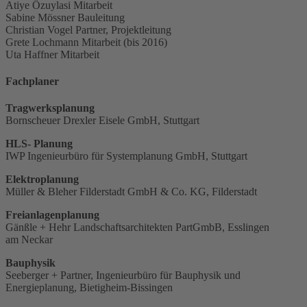
Atiye Özuylasi
Mitarbeit
Sabine Mössner
Bauleitung
Christian Vogel
Partner, Projektleitung
Grete Lochmann
Mitarbeit (bis 2016)
Uta Haffner
Mitarbeit
Fachplaner
Tragwerksplanung
Bornscheuer Drexler Eisele GmbH, Stuttgart
HLS- Planung
IWP Ingenieurbüro für Systemplanung GmbH, Stuttgart
Elektroplanung
Müller & Bleher Filderstadt GmbH & Co. KG, Filderstadt
Freianlagenplanung
Gänßle + Hehr Landschaftsarchitekten PartGmbB, Esslingen
am Neckar
Bauphysik
Seeberger + Partner, Ingenieurbüro für Bauphysik und
Energieplanung, Bietigheim-Bissingen