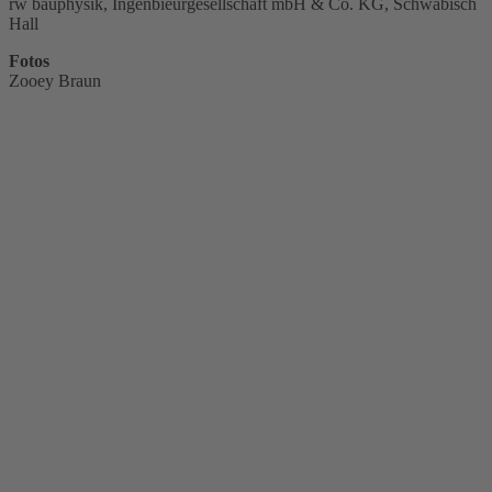
rw bauphysik, Ingenbieurgesellschaft mbH & Co. KG, Schwäbisch
Hall
Fotos
Zooey Braun
Verwandte Projekte
Generalsanierung Grundschule Neues
Schloss
Weitere
Projekte