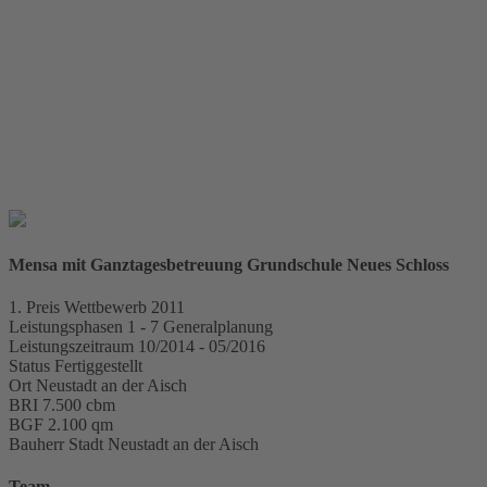
zentrale Lichtschächte zusätzlich von oben belichtet und steht
dank der zwei mobilen Trennwände auch für größere
Veranstaltungen der Grundschule und der benachbarten
Mitteschule zur Verfügung. Das Obergeschoss ist in vier ähnlich
große Räume eingeteilt, die je nach Bedarf zugeteilt und flexibel
genutzt werden können.
Mensa mit Ganztagesbetreuung Grundschule Neues Schloss
Raum für
Projektdaten
1. Preis
Wettbewerb 2011
Leistungsphasen
1 - 7 Generalplanung
Leistungszeitraum
10/2014 - 05/2016
Status
Fertiggestellt
Ort
Neustadt an der Aisch
BRI
7.500 cbm
BGF
2.100 qm
Bauherr
Stadt Neustadt an der Aisch
Team