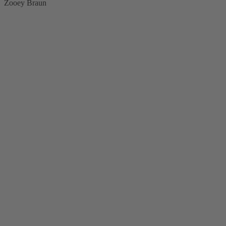
Zooey Braun
Besprechen —
Treffen —
Kommunizieren