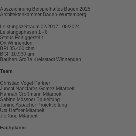
Raum für
Projektdaten
Auszeichnung Beispielhaftes Bauen 2025
Architektenkammer Baden-Württemberg
Leistungszeitraum
02/2017 - 08/2024
Leistungsphasen
1 - 8
Status
Fertiggestellt
Ort
Winnenden
BRI
35.400 cbm
BGF
10.930 qm
Bauherr
Große Kreisstadt Winnenden
Team
Christian Vogel
Partner
Juncal Nanclares-Gomez
Mitarbeit
Hannah Großmann
Mitarbeit
Sabine Mössner
Bauleitung
Janine Aspacher
Projektleitung
Uta Haffner
Mitarbeit
Jie Xing
Mitarbeit
Fachplaner