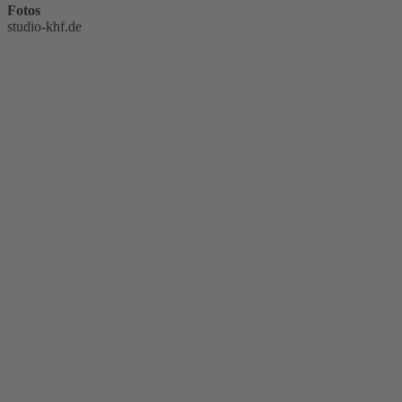
Fotos
studio-khf.de
Multifunktional
Weitere
Projekte