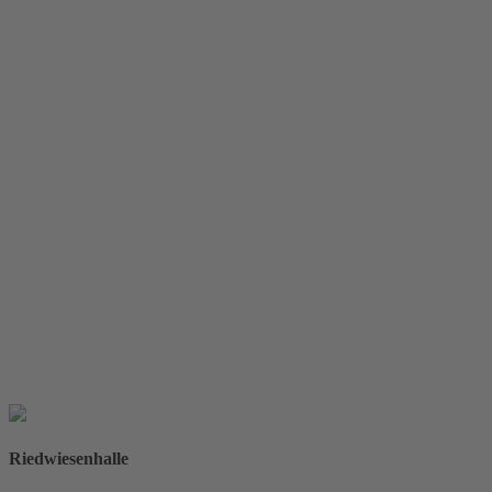
Direkt
zum
Inhalt
Renningen
Riedwiesensporthalle
Drei Architekten
Neubau Sporthalle im Zuge des Sportparkausbaus i
Bauherr
Stadt Renningen
Fertigstellung
2025
Riedwiesenhalle
Raum für
Projektdaten