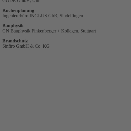
GODE GmbH, Ulm
Küchenplanung
Ingenieurbüro INGLUS GbR, Sindelfingen
Bauphysik
GN Bauphysik Finkenberger + Kollegen, Stuttgart
Brandschutz
Sinfiro GmbH & Co. KG
Der Neubau der neuen Riedwiesenhalle positioniert sich nördlic
bestehenden Parkplätzen. Der in den Gebäudekörper eingeschnitt
direktem Wege zu den Umkleiden und den Zugängen zur Ballsporth
Hallenebene. Dort befinden sich direkt angrenzend die Zuschauer
Bewirtungsbereiches und kann zudem als Sport-Freifläche genutz
Geräteturnhalle ermöglicht.
Raum für