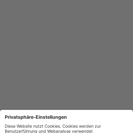
Aufenthaltsbereich im Außenraum unterstützt die
Außenwirkung zusätzlich. Die Gebäudeerschließung ist mit
zwei notwendigen Treppenhäusern und einem Mittelflur
effizient gelöst... Die Größe und Aufteilung der Appartements ist
gelungen und lässt in der Möblierung individuelle
Gestaltungsmöglichkeiten zu. Insgesamt überzeugen der
solide, kompakte Lösungsansatz,die Qualitäten der
Gemeinschafts- und privaten Flächen und die Adressbildung
an der Filchnerstraße.
“
Weitere
Wettbewerbe
Wohnheim und Mensa Geretsried
Hotel Sachs Neustadt an der Weinstraße
Neukonzeption Eberhardskirche Tübingen