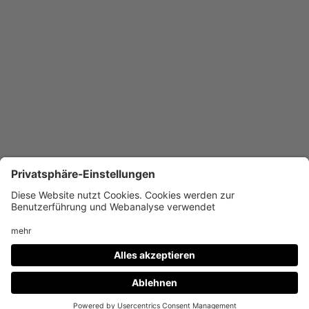
Lernflur | Clustermitte
Weitere
Wettbewerbe
Bildungszentrum Ludwigsburg
Zentrum Rosengarten
Gesamtschule Bad Honnef
Erweiterung Schickhardtschule Stuttgart
Impressum
Datenschutz
Grundschule am Grafenberg